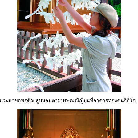
มแวะมาขอพรด้วยธูปหอมตามประเพณีญี่ปุ่นที่อาคารทองคนจิกิโด!