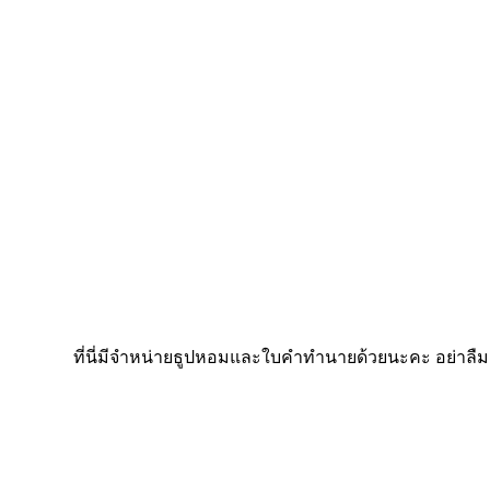
ที่นี่มีจำหน่ายธูปหอมและใบคำทำนายด้วยนะคะ อย่าลื