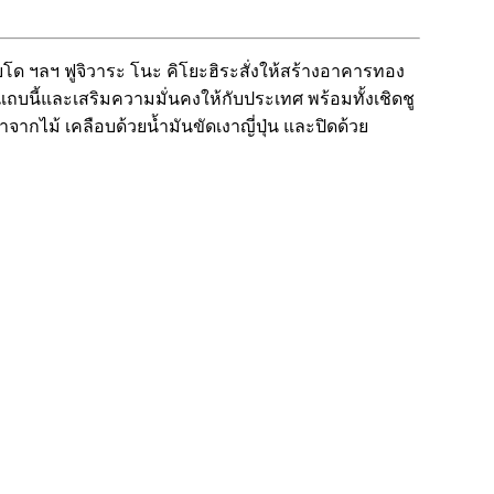
โด ฯลฯ ฟูจิวาระ โนะ คิโยะฮิระสั่งให้สร้างอาคารทอง
่แถบนี้และเสริมความมั่นคงให้กับประเทศ พร้อมทั้งเชิดชู
จากไม้ เคลือบด้วยน้ำมันขัดเงาญี่ปุ่น และปิดด้วย