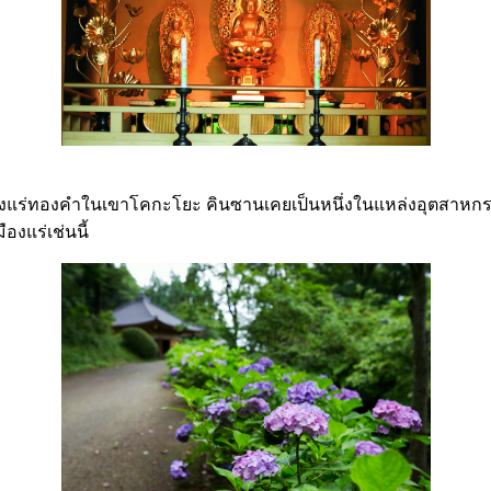
หมืองแร่ทองคำในเขาโคกะโยะ คินซานเคยเป็นหนึ่งในแหล่งอุตสาห
งแร่เช่นนี้