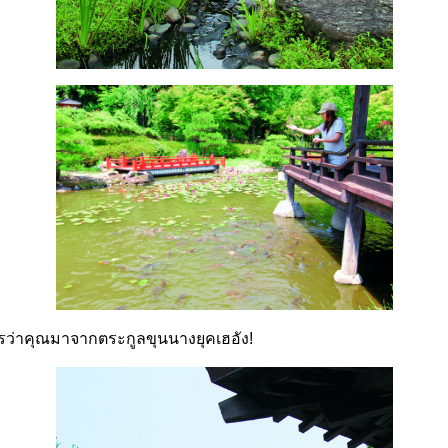
ว่าคุณมาจากตระกูลขุนนางยุคเฮอัง!