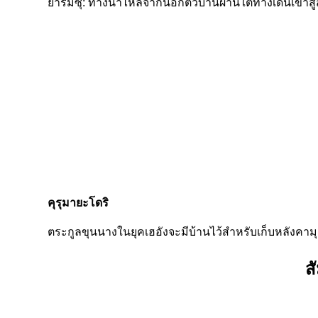
ยาริมิซุ: ทางน้ำไหลจากนอกตัวบ้านผ่านใต้ทางเดินเข้าสู
คุรุมายะโดริ
ตระกูลขุนนางในยุคเฮอังจะมีบ้านไว้สำหรับเก็บหลังคาม
ส