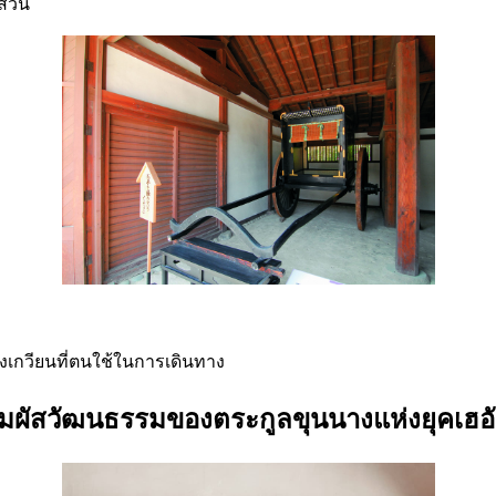
่สวน
ุงเกวียนที่ตนใช้ในการเดินทาง
ัมผัสวัฒนธรรมของตระกูลขุนนางแห่งยุคเฮอั