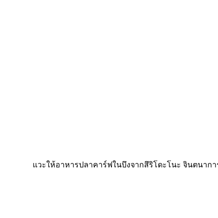
แวะให้อาหารปลาคาร์ฟในบึงจากสึริโดะโนะ จินตนาการ