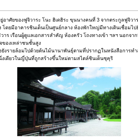
อาศัยของฟูจิวาระ โนะ ฮิเดฮิระ ขุนนางคนที่ 3 จากตระกูลฟูจิวาร
ัง โดยมีอาคารชินเด็นเป็นศูนย์กลาง ห้องพักใหญ่มีทางเดินเชื่อ
นบริวาร เรือนผู้ดูแลเอกสารสำคัญ ห้องครัว โถงทางเข้า ฯลฯ นอกจาก
ใจของเหล่าชนชั้นสูง
ทั้งยังรายล้อมไปด้วยต้นไม้นานาพันธุ์ตามที่ปรากฏในหนังสือการทำ
เดียวในญี่ปุ่นที่ถูกสร้างขึ้นใหม่ตามสไตล์ชินเด็นซุคุริ