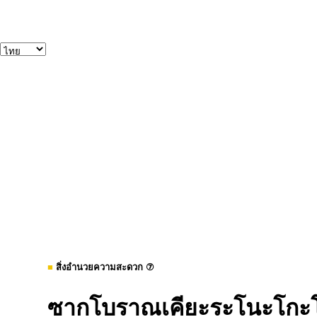
■
สิ่งอำนวยความสะดวก ⑦
ซากโบราณเคียะระโนะโกะ