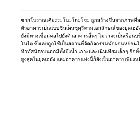
ซากโบราณเคียะระโนะโกะโชะ ถูกสร้างขึ้นจากภาพที่อยู่
ตัวอาคารเป็นแบบชินเด็นซุคุริตามเอกลักษณ์ของยุคเฮอ
ยังมีทางเชื่อมต่อไปยังตัวอาคารอื่นๆ ไม่ว่าจะเป็นเรือ
โนไต ซึ่งเคยถูกใช้เป็นสถานที่จัดกิจกรรมพักผ่อนหย่อน
ทิวทัศน์รอบนอกมีทั้งบึงน้ำ เกาะและเนินเทียมเล็กๆ อีก
สูงสุดในยุคเฮอัง และอาคารแห่งนี้ก็ยังเป็นอาคารเพียงหนึ่ง