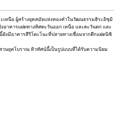
ะเหนือ ผู้สร้างยุคสมัยแห่งทองคำในวัฒนธรรมฮิระอิซุมิ
มไปยังอาคารแฝดทางทิศตะวันออก เหนือ และตะวันตก และ
นี้ยังมีอาคารสึริโดะโนะที่ปลายทางเชื่อมจากตึกแฝดนิชิ
สวนยุคโบราณ ทิวทัศน์นี้เป็นรูปแบบที่ได้รับความนิยม